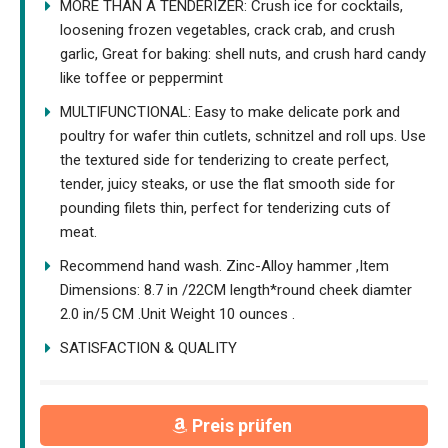
MORE THAN A TENDERIZER: Crush ice for cocktails,
loosening frozen vegetables, crack crab, and crush
garlic, Great for baking: shell nuts, and crush hard candy
like toffee or peppermint
MULTIFUNCTIONAL: Easy to make delicate pork and
poultry for wafer thin cutlets, schnitzel and roll ups. Use
the textured side for tenderizing to create perfect,
tender, juicy steaks, or use the flat smooth side for
pounding filets thin, perfect for tenderizing cuts of
meat.
Recommend hand wash. Zinc-Alloy hammer ,Item
Dimensions: 8.7 in /22CM length*round cheek diamter
2.0 in/5 CM .Unit Weight 10 ounces .
SATISFACTION & QUALITY
Preis prüfen