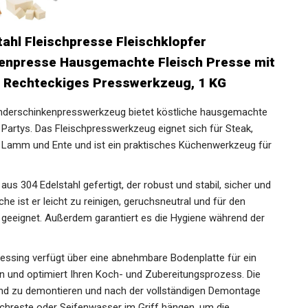
tahl Fleischpresse Fleischklopfer
kenpresse Hausgemachte Fleisch Presse mit
 Rechteckiges Presswerkzeug, 1 KG
nderschinkenpresswerkzeug bietet köstliche hausgemachte
 Partys. Das Fleischpresswerkzeug eignet sich für Steak,
, Lamm und Ente und ist ein praktisches Küchenwerkzeug für
aus 304 Edelstahl gefertigt, der robust und stabil, sicher und
äche ist er leicht zu reinigen, geruchsneutral und für den
geeignet. Außerdem garantiert es die Hygiene während der
essing verfügt über eine abnehmbare Bodenplatte für ein
 und optimiert Ihren Koch- und Zubereitungsprozess. Die
 und zu demontieren und nach der vollständigen Demontage
eischreste oder Seifenwasser im Griff hängen, um die