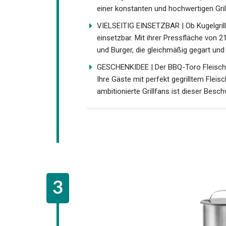
einer konstanten und hochwertigen Grilll
VIELSEITIG EINSETZBAR | Ob Kugelgrill, G
einsetzbar. Mit ihrer Pressfläche von 2
und Burger, die gleichmäßig gegart und i
GESCHENKIDEE | Der BBQ-Toro Fleischbe
Ihre Gäste mit perfekt gegrilltem Flei
ambitionierte Grillfans ist dieser Besc