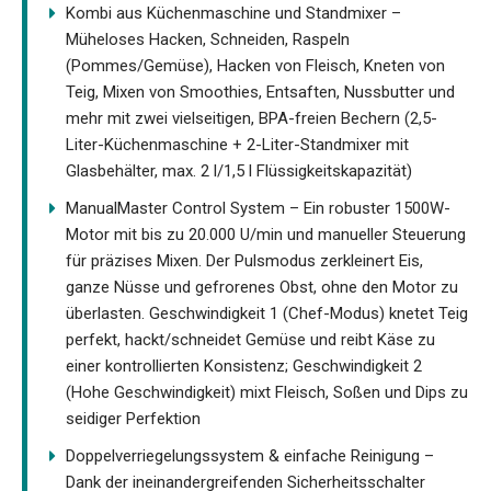
Kombi aus Küchenmaschine und Standmixer –
Müheloses Hacken, Schneiden, Raspeln
(Pommes/Gemüse), Hacken von Fleisch, Kneten von
Teig, Mixen von Smoothies, Entsaften, Nussbutter und
mehr mit zwei vielseitigen, BPA-freien Bechern (2,5-
Liter-Küchenmaschine + 2-Liter-Standmixer mit
Glasbehälter, max. 2 l/1,5 l Flüssigkeitskapazität)
ManualMaster Control System – Ein robuster 1500W-
Motor mit bis zu 20.000 U/min und manueller Steuerung
für präzises Mixen. Der Pulsmodus zerkleinert Eis,
ganze Nüsse und gefrorenes Obst, ohne den Motor zu
überlasten. Geschwindigkeit 1 (Chef-Modus) knetet Teig
perfekt, hackt/schneidet Gemüse und reibt Käse zu
einer kontrollierten Konsistenz; Geschwindigkeit 2
(Hohe Geschwindigkeit) mixt Fleisch, Soßen und Dips zu
seidiger Perfektion
Doppelverriegelungssystem & einfache Reinigung –
Dank der ineinandergreifenden Sicherheitsschalter