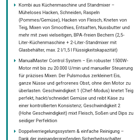
Kombi aus Küchenmaschine und Standmixer –
Müheloses Hacken, Schneiden, Raspeln
(Pommes/Gemüse), Hacken von Fleisch, Kneten von
Teig, Mixen von Smoothies, Entsaften, Nussbutter und
mehr mit zwei vielseitigen, BPA-freien Bechern (2,5-
Liter-Küchenmaschine + 2-Liter-Standmixer mit
Glasbehälter, max. 2 l/1,5 l Flüssigkeitskapazität)
ManualMaster Control System – Ein robuster 1500W-
Motor mit bis zu 20.000 U/min und manueller Steuerung
für präzises Mixen. Der Pulsmodus zerkleinert Eis,
ganze Nüsse und gefrorenes Obst, ohne den Motor zu
überlasten. Geschwindigkeit 1 (Chef-Modus) knetet Teig
perfekt, hackt/schneidet Gemüse und reibt Käse zu
einer kontrollierten Konsistenz; Geschwindigkeit 2
(Hohe Geschwindigkeit) mixt Fleisch, Soßen und Dips zu
seidiger Perfektion
Doppelverriegelungssystem & einfache Reinigung –
Dank der ineinandergreifenden Sicherheitsschalter