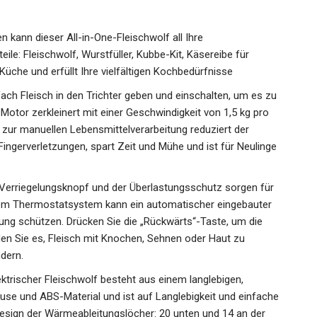
behörteilen kann dieser All-in-One-Fleischwolf all Ihre
ile: Fleischwolf, Wurstfüller, Kubbe-Kit, Käsereibe für
Küche und erfüllt Ihre vielfältigen Kochbedürfnisse
ä𝐧𝐠𝐞𝐫 – Einfach Fleisch in den Trichter geben und einschalten, um es zu
Motor zerkleinert mit einer Geschwindigkeit von 1,5 kg pro
 zur manuellen Lebensmittelverarbeitung reduziert der
Fingerverletzungen, spart Zeit und Mühe und ist für Neulinge
 𝐃𝐞𝐬𝐢𝐠𝐧: Der Verriegelungsknopf und der Überlastungsschutz sorgen für
inem Thermostatsystem kann ein automatischer eingebauter
ung schützen. Drücken Sie die „Rückwärts“-Taste, um die
en Sie es, Fleisch mit Knochen, Sehnen oder Haut zu
ndern.
𝐭ä𝐭: Unser elektrischer Fleischwolf besteht aus einem langlebigen,
use und ABS-Material und ist auf Langlebigkeit und einfache
Design der Wärmeableitungslöcher: 20 unten und 14 an der