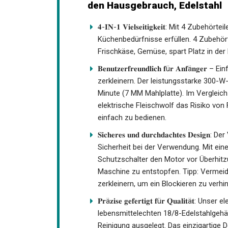
den Hausgebrauch, Edelstahl
𝟒-𝐈𝐍-𝟏 𝐕𝐢𝐞𝐥𝐬𝐞𝐢𝐭𝐢𝐠𝐤𝐞𝐢𝐭: Mit 4 Zu
Küchenbedürfnisse erfüllen. 4 Zubehörte
Frischkäse, Gemüse, spart Platz in der 
𝐁𝐞𝐧𝐮𝐭𝐳𝐞𝐫𝐟𝐫𝐞𝐮𝐧𝐝𝐥𝐢𝐜𝐡 𝐟ü𝐫 𝐀𝐧𝐟
zerkleinern. Der leistungsstarke 300-W-
Minute (7 MM Mahlplatte). Im Vergleich
elektrische Fleischwolf das Risiko von 
einfach zu bedienen.
𝐒𝐢𝐜𝐡𝐞𝐫𝐞𝐬 𝐮𝐧𝐝 𝐝𝐮𝐫𝐜𝐡𝐝𝐚𝐜𝐡𝐭𝐞𝐬
Sicherheit bei der Verwendung. Mit e
Schutzschalter den Motor vor Überhitz
Maschine zu entstopfen. Tipp: Vermeid
zerkleinern, um ein Blockieren zu verhi
𝐏𝐫ä𝐳𝐢𝐬𝐞 𝐠𝐞𝐟𝐞𝐫𝐭𝐢𝐠𝐭 𝐟ü𝐫 𝐐𝐮𝐚𝐥𝐢
lebensmittelechten 18/8-Edelstahlgehä
Reinigung ausgelegt. Das einzigartige 